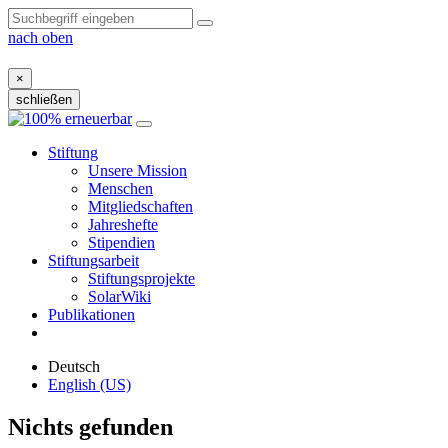
nach oben
×
schließen
Zum
Inhalt
Stiftung
Unsere Mission
Menschen
Mitgliedschaften
Jahreshefte
Stipendien
Stiftungsarbeit
Stiftungsprojekte
SolarWiki
Publikationen
Deutsch
English (US)
Nichts gefunden