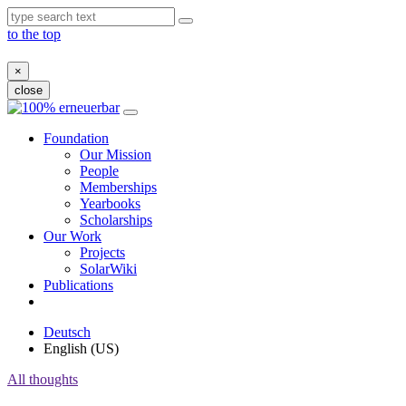
to the top
×
close
Skip
to
Foundation
content
Our Mission
People
Memberships
Yearbooks
Scholarships
Our Work
Projects
SolarWiki
Publications
Deutsch
English (US)
All thoughts