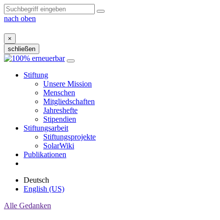
nach oben
×
schließen
Zum
Inhalt
Stiftung
Unsere Mission
Menschen
Mitgliedschaften
Jahreshefte
Stipendien
Stiftungsarbeit
Stiftungsprojekte
SolarWiki
Publikationen
Deutsch
English (US)
Alle Gedanken