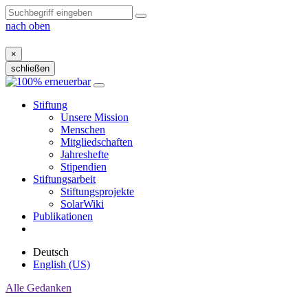
nach oben
×
schließen
Zum
Inhalt
Stiftung
Unsere Mission
Menschen
Mitgliedschaften
Jahreshefte
Stipendien
Stiftungsarbeit
Stiftungsprojekte
SolarWiki
Publikationen
Deutsch
English (US)
Alle Gedanken