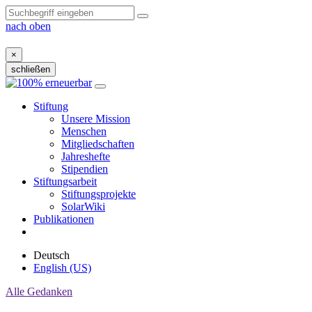
nach oben
×
schließen
Zum
Inhalt
Stiftung
Unsere Mission
Menschen
Mitgliedschaften
Jahreshefte
Stipendien
Stiftungsarbeit
Stiftungsprojekte
SolarWiki
Publikationen
Deutsch
English (US)
Alle Gedanken