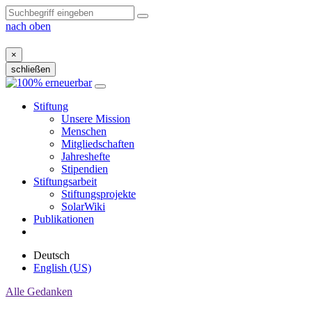
nach oben
×
schließen
Zum
Inhalt
Stiftung
Unsere Mission
Menschen
Mitgliedschaften
Jahreshefte
Stipendien
Stiftungsarbeit
Stiftungsprojekte
SolarWiki
Publikationen
Deutsch
English (US)
Alle Gedanken