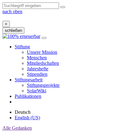
nach oben
×
schließen
Zum
Inhalt
Stiftung
Unsere Mission
Menschen
Mitgliedschaften
Jahreshefte
Stipendien
Stiftungsarbeit
Stiftungsprojekte
SolarWiki
Publikationen
Deutsch
English (US)
Alle Gedanken