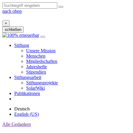
nach oben
×
schließen
Zum
Inhalt
Stiftung
Unsere Mission
Menschen
Mitgliedschaften
Jahreshefte
Stipendien
Stiftungsarbeit
Stiftungsprojekte
SolarWiki
Publikationen
Deutsch
English (US)
Alle Gedanken