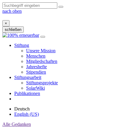
nach oben
×
schließen
Zum
Inhalt
Stiftung
Unsere Mission
Menschen
Mitgliedschaften
Jahreshefte
Stipendien
Stiftungsarbeit
Stiftungsprojekte
SolarWiki
Publikationen
Deutsch
English (US)
Alle Gedanken