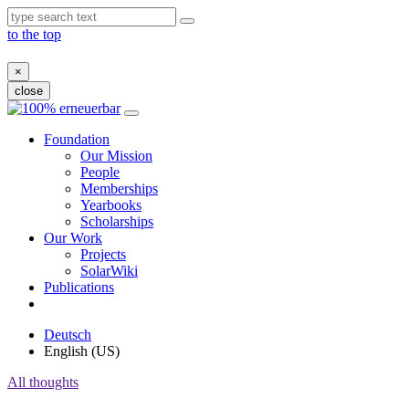
to the top
×
close
Skip
to
Foundation
content
Our Mission
People
Memberships
Yearbooks
Scholarships
Our Work
Projects
SolarWiki
Publications
Deutsch
English (US)
All thoughts