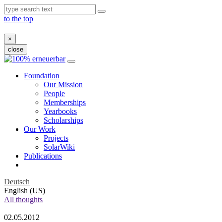
to the top
×
close
Skip
to
Foundation
content
Our Mission
People
Memberships
Yearbooks
Scholarships
Our Work
Projects
SolarWiki
Publications
Deutsch
English (US)
All thoughts
02.05.2012