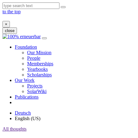
to the top
×
close
Skip
to
Foundation
content
Our Mission
People
Memberships
Yearbooks
Scholarships
Our Work
Projects
SolarWiki
Publications
Deutsch
English (US)
All thoughts