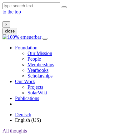
to the top
×
close
Skip
to
Foundation
content
Our Mission
People
Memberships
Yearbooks
Scholarships
Our Work
Projects
SolarWiki
Publications
Deutsch
English (US)
All thoughts