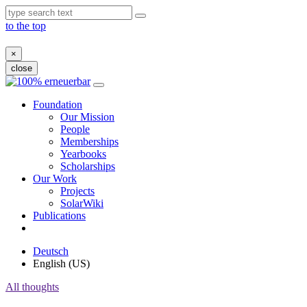
to the top
×
close
Skip
to
Foundation
content
Our Mission
People
Memberships
Yearbooks
Scholarships
Our Work
Projects
SolarWiki
Publications
Deutsch
English (US)
All thoughts